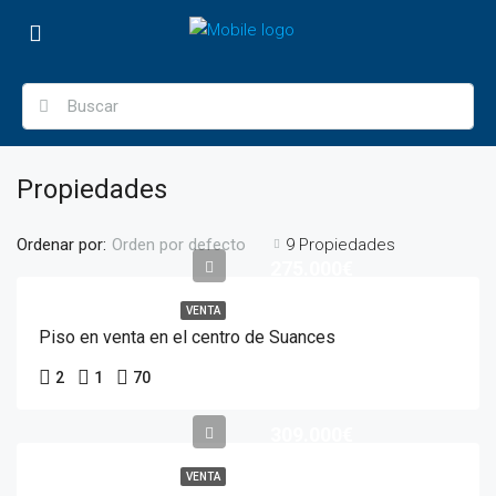
Propiedades
Ordenar por:
9 Propiedades
Orden por defecto
275.000€
VENTA
Piso en venta en el centro de Suances
2
1
70
309.000€
VENTA