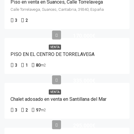
Piso en venta en Suances, Calle Torrelavega
Calle Torrelavega, Suances, Cantabria, 39340, España
3
2
170.000€
VENTA
PISO EN EL CENTRO DE TORRELAVEGA
3
1
80
m2
335.000€
VENTA
Chalet adosado en venta en Santillana del Mar
3
2
97
m2
295.000€