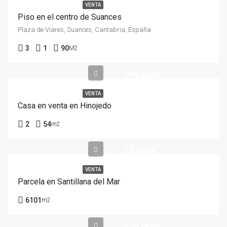
VENTA
Piso en el centro de Suances
Plaza de Viares, Suances, Cantabria, España
3
1
90
M2
190.000€
VENTA
Casa en venta en Hinojedo
2
54
m2
75.000€
VENTA
Parcela en Santillana del Mar
6101
m2
450.000€