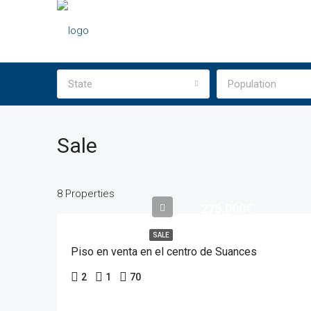
State
Population
Sale
8 Properties
275.000€
SALE
Piso en venta en el centro de Suances
2
1
70