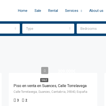
Home
Sale
Rental
Services
About us
Type
Bedrooms
309.000€
SALE
Piso en venta en Suances, Calle Torrelavega
Calle Torrelavega, Suances, Cantabria, 39340, España
3
2