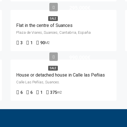
295.000€
SALE
Flat in the centre of Suances
Plaza de Viares, Suances, Cantabria, España
3
1
90
M2
990.000€
SALE
House or detached house in Calle las Peñias
Calle Las Peñías, Suances.
6
6
1
375
m2