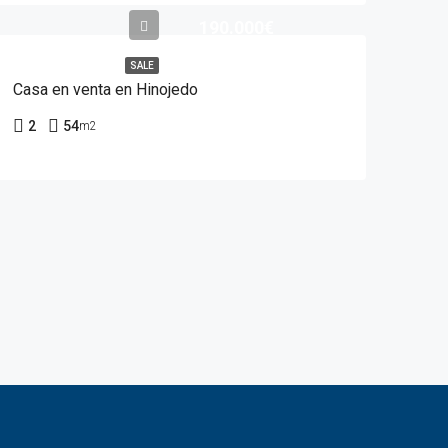
190.000€
SALE
Casa en venta en Hinojedo
2
54
m2