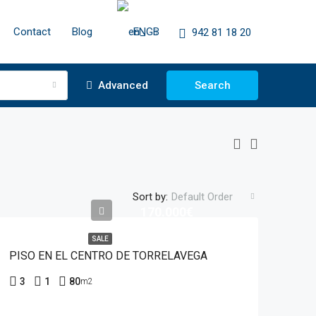
Contact
Blog
EN
942 81 18 20
Advanced
Search
Sort by:
Default Order
170.000€
SALE
PISO EN EL CENTRO DE TORRELAVEGA
3
1
80
m2