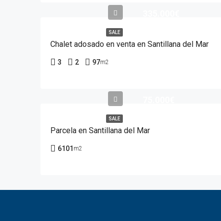
335.000€
SALE
Chalet adosado en venta en Santillana del Mar
3
2
97
m2
75.000€
SALE
Parcela en Santillana del Mar
6101
m2